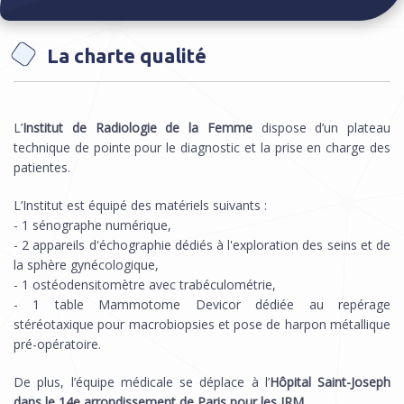
La charte qualité
Vous êtes ici
L’
Institut de Radiologie de la Femme
dispose d’un plateau
technique de pointe pour le diagnostic et la prise en charge des
patientes.
L’Institut est équipé des matériels suivants :
- 1 sénographe numérique,
- 2 appareils d'échographie dédiés à l'exploration des seins et de
la sphère gynécologique,
- 1 ostéodensitomètre avec trabéculométrie,
- 1 table Mammotome Devicor dédiée au repérage
stéréotaxique pour macrobiopsies et pose de harpon métallique
pré-opératoire.
De plus, l’équipe médicale se déplace à l’
Hôpital Saint-Joseph
dans le 14e arrondissement de Paris pour les IRM
.