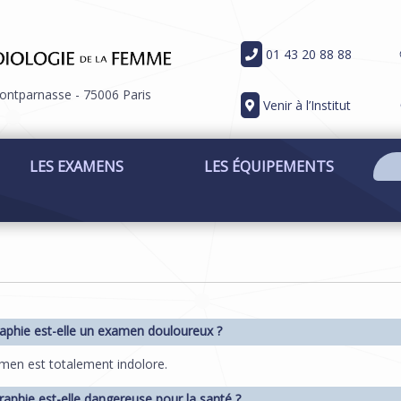
01 43 20 88 88
ontparnasse - 75006 Paris
Venir à l’Institut
LES EXAMENS
LES ÉQUIPEMENTS
tes ici
raphie est-elle un examen douloureux ?
men est totalement indolore.
raphie est-elle dangereuse pour la santé ?