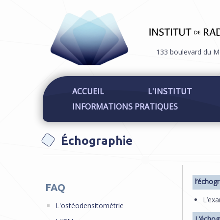
133 boulevard du M
ACCUEIL
L'INSTITUT
INFORMATIONS PRATIQUES
Échographie
Vous ê
l’échog
FAQ
L’exa
L'ostéodensitométrie
L’échog