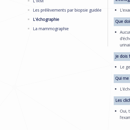
L'IRM
Les prélèvements par biopsie guidée
L’exa
L'échographie
Que doi
La mammographie
Aucun
d’éch
urina
Je dois
Le ge
Qui me f
L’éch
Les clic
Oui, 
l’exa